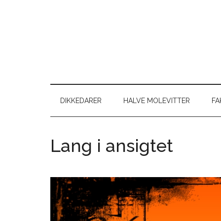
Skip
Skip
Gå
Gå
til
to
direkte
direkte
indhold
secondary
til
til
menu
primær
footer
sidebar
DIKKEDARER
HALVE MOLEVITTER
FA
Lang i ansigtet