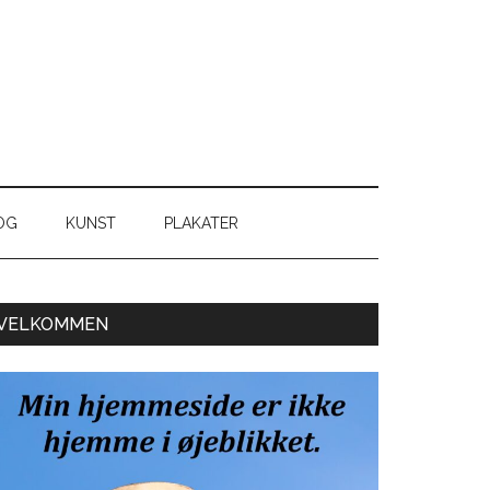
OG
KUNST
PLAKATER
Primær
VELKOMMEN
Sidebar