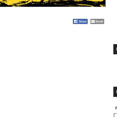
Email
Share