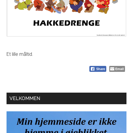
Et lille måltid.
Email
Share
Primær
VELKOMMEN
Sidebar