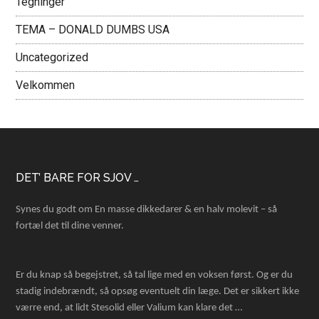
Tegninger
TEMA – DONALD DUMBS USA
Uncategorized
Velkommen
Footer
DET’ BARE FOR SJOV …
Synes du godt om En masse dikkedarer & en halv molevit – så
fortæl det til dine venner.
Er du knap så begejstret, så tal lige med en voksen først. Og er du
stadig indebrændt, så opsøg eventuelt din læge. Det er sikkert ikke
værre end, at lidt Stesolid eller Valium kan klare det …