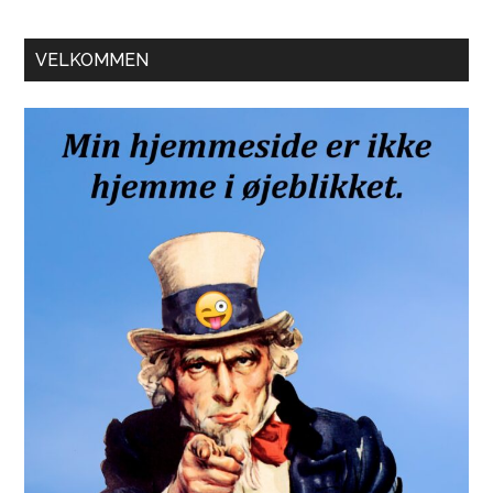
Primær
VELKOMMEN
Sidebar