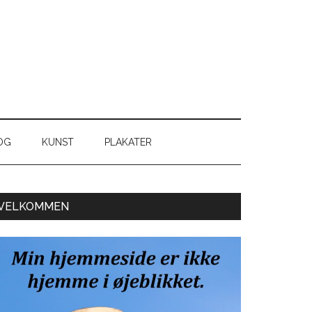
OG
KUNST
PLAKATER
Primær
VELKOMMEN
Sidebar