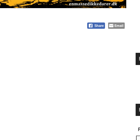
Email
Share