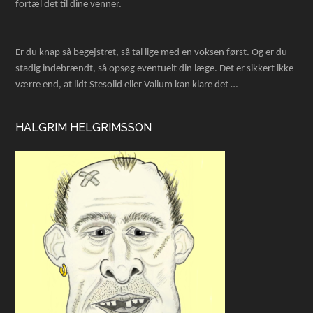
fortæl det til dine venner.
Er du knap så begejstret, så tal lige med en voksen først. Og er du
stadig indebrændt, så opsøg eventuelt din læge. Det er sikkert ikke
værre end, at lidt Stesolid eller Valium kan klare det …
HALGRIM HELGRIMSSON