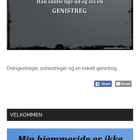
Drengestreger, svinestreger og en enkelt genistreg.
Email
Share
Primær
VELKOMMEN
Sidebar