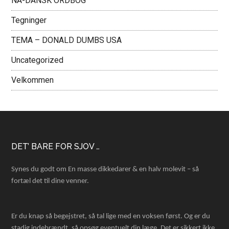
NÅ-DANSK ORDBOG
Tegninger
TEMA – DONALD DUMBS USA
Uncategorized
Velkommen
Footer
DET’ BARE FOR SJOV …
Synes du godt om En masse dikkedarer & en halv molevit – så
fortæl det til dine venner.
Er du knap så begejstret, så tal lige med en voksen først. Og er du
stadig indebrændt, så opsøg eventuelt din læge. Det er sikkert ikke