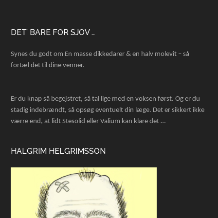
Footer
DET’ BARE FOR SJOV …
Synes du godt om En masse dikkedarer & en halv molevit – så
fortæl det til dine venner.
Er du knap så begejstret, så tal lige med en voksen først. Og er du
stadig indebrændt, så opsøg eventuelt din læge. Det er sikkert ikke
værre end, at lidt Stesolid eller Valium kan klare det …
HALGRIM HELGRIMSSON