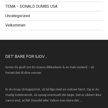
TEMA – DONALD DUMBS USA
Uncategorized
Velkommen
Footer
DET’ BARE FOR SJOV …
Synes du godt om En masse dikkedarer & en halv molevit – så
fortæl det til dine venner.
Er du knap så begejstret, så tal lige med en voksen først. Og er du
stadig indebrændt, så opsøg eventuelt din læge. Det er sikkert ikke
værre end, at lidt Stesolid eller Valium kan klare det …