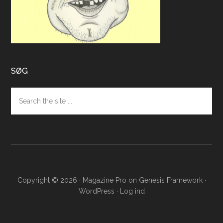
SØG
Search
the
site
...
Copyright © 2026 ·
Magazine Pro
on
Genesis Framework
·
WordPress
·
Log ind