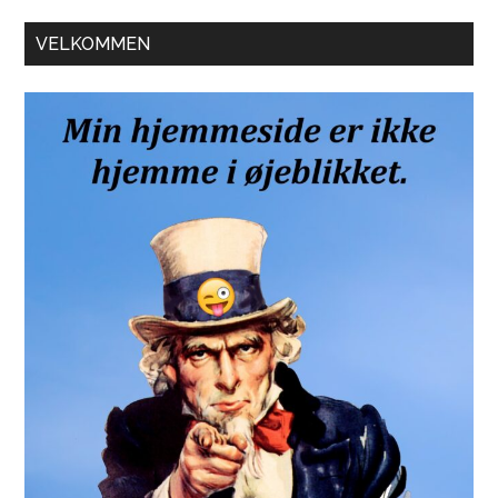
Primær
VELKOMMEN
Sidebar