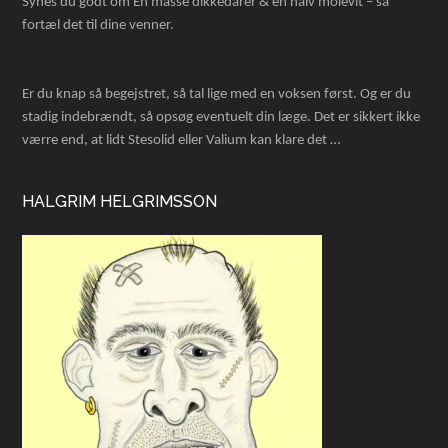
Synes du godt om En masse dikkedarer & en halv molevit – så
fortæl det til dine venner.
Er du knap så begejstret, så tal lige med en voksen først. Og er du
stadig indebrændt, så opsøg eventuelt din læge. Det er sikkert ikke
værre end, at lidt Stesolid eller Valium kan klare det …
HALGRIM HELGRIMSSON