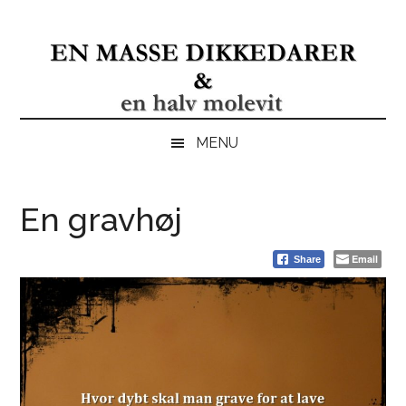
Skip
Skip
Gå
Gå
til
to
direkte
direkte
indhold
secondary
til
til
menu
primær
footer
sidebar
MENU
En gravhøj
Email
Share