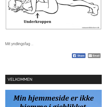
Mit yndlingsfag …
Email
Share
Primær
VELKOMMEN
Sidebar