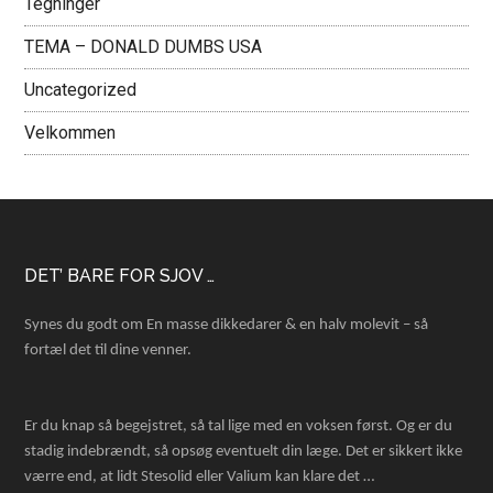
Tegninger
TEMA – DONALD DUMBS USA
Uncategorized
Velkommen
Footer
DET’ BARE FOR SJOV …
Synes du godt om En masse dikkedarer & en halv molevit – så
fortæl det til dine venner.
Er du knap så begejstret, så tal lige med en voksen først. Og er du
stadig indebrændt, så opsøg eventuelt din læge. Det er sikkert ikke
værre end, at lidt Stesolid eller Valium kan klare det …