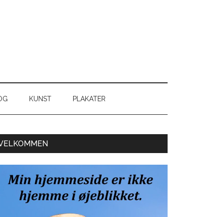
OG
KUNST
PLAKATER
Primær
VELKOMMEN
Sidebar