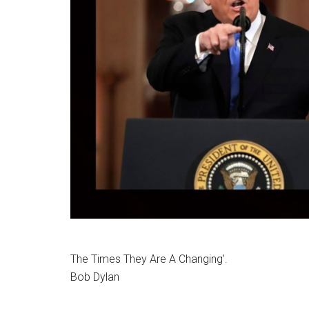
The Times They Are A Changing’.
Bob Dylan