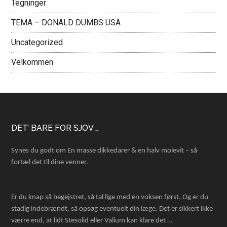
Tegninger
TEMA – DONALD DUMBS USA
Uncategorized
Velkommen
Footer
DET’ BARE FOR SJOV …
Synes du godt om En masse dikkedarer & en halv molevit – så
fortæl det til dine venner.
Er du knap så begejstret, så tal lige med en voksen først. Og er du
stadig indebrændt, så opsøg eventuelt din læge. Det er sikkert ikke
værre end, at lidt Stesolid eller Valium kan klare det …