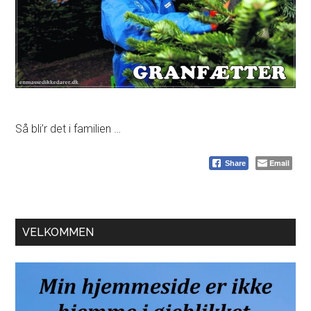
Så bli’r det i familien …
Email
Share
Primær
VELKOMMEN
Sidebar