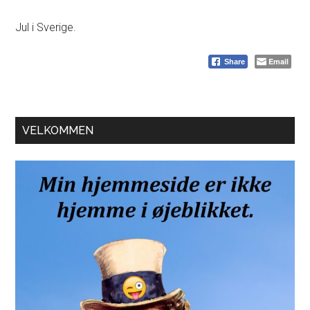
Jul i Sverige.
Email
Share
Primær
VELKOMMEN
Sidebar