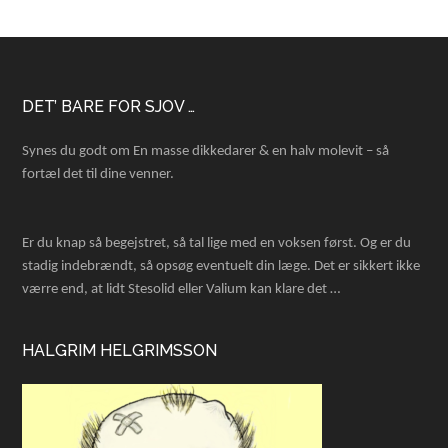
Footer
DET’ BARE FOR SJOV …
Synes du godt om En masse dikkedarer & en halv molevit – så
fortæl det til dine venner.
Er du knap så begejstret, så tal lige med en voksen først. Og er du
stadig indebrændt, så opsøg eventuelt din læge. Det er sikkert ikke
værre end, at lidt Stesolid eller Valium kan klare det …
HALGRIM HELGRIMSSON