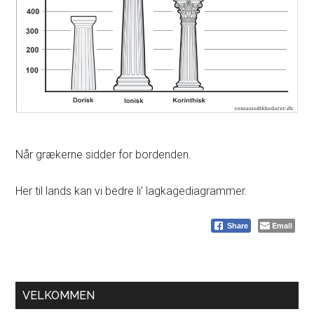
Når grækerne sidder for bordenden.
Her til lands kan vi bedre li’ lagkagediagrammer.
Email
Share
Primær
VELKOMMEN