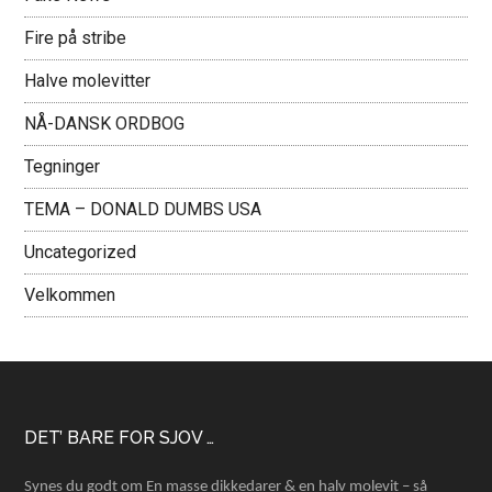
Fire på stribe
Halve molevitter
NÅ-DANSK ORDBOG
Tegninger
TEMA – DONALD DUMBS USA
Uncategorized
Velkommen
Footer
DET’ BARE FOR SJOV …
Synes du godt om En masse dikkedarer & en halv molevit – så