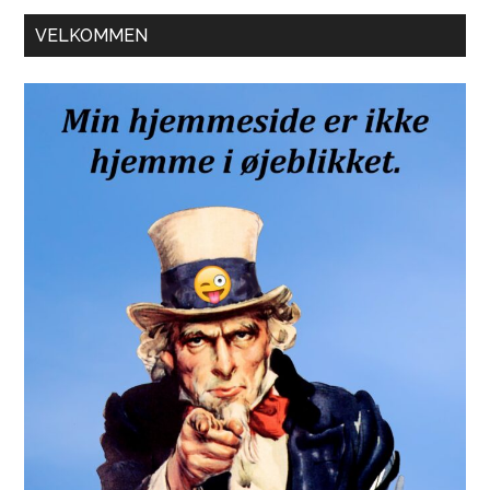
Primær
VELKOMMEN
Sidebar