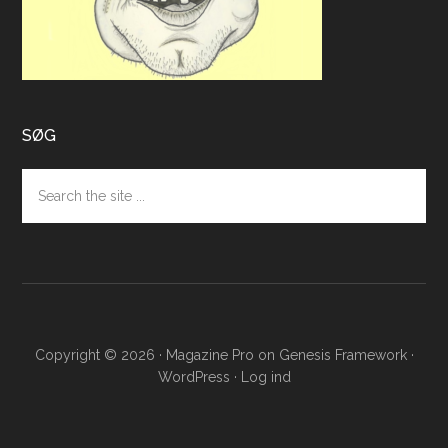
SØG
Search
the
site
...
Copyright © 2026 ·
Magazine Pro
on
Genesis Framework
·
WordPress
·
Log ind