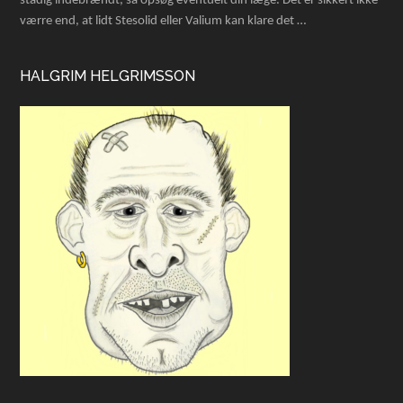
stadig indebrændt, så opsøg eventuelt din læge. Det er sikkert ikke
værre end, at lidt Stesolid eller Valium kan klare det …
HALGRIM HELGRIMSSON