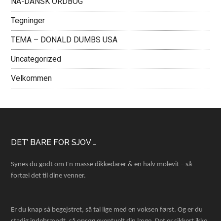
NÅ-DANSK ORDBOG
Tegninger
TEMA – DONALD DUMBS USA
Uncategorized
Velkommen
Footer
DET’ BARE FOR SJOV …
Synes du godt om En masse dikkedarer & en halv molevit – så
fortæl det til dine venner.
Er du knap så begejstret, så tal lige med en voksen først. Og er du