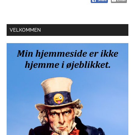
Primær
VELKOMMEN
Sidebar