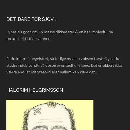
Footer
DET’ BARE FOR SJOV …
Synes du godt om En masse dikkedarer & en halv molevit – så
fortæl det til dine venner.
Er du knap så begejstret, så tal lige med en voksen først. Og er du
stadig indebrændt, så opsøg eventuelt din læge. Det er sikkert ikke
værre end, at lidt Stesolid eller Valium kan klare det …
HALGRIM HELGRIMSSON