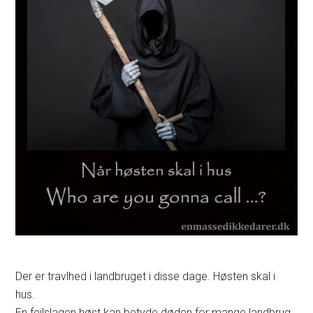
Der er travlhed i landbruget i disse dage. Høsten skal i
hus.
En fejlslagen høst kan betyde døden for mange landbrug.