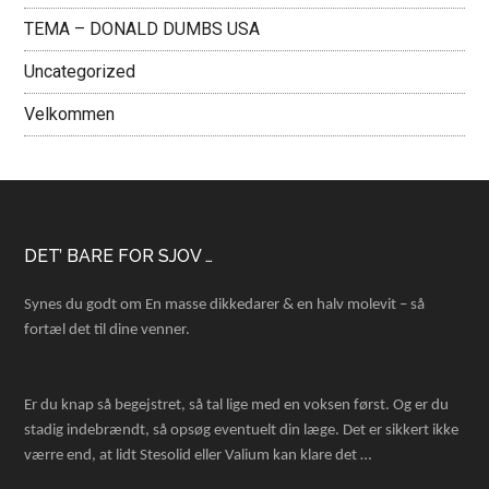
TEMA – DONALD DUMBS USA
Uncategorized
Velkommen
Footer
DET’ BARE FOR SJOV …
Synes du godt om En masse dikkedarer & en halv molevit – så
fortæl det til dine venner.
Er du knap så begejstret, så tal lige med en voksen først. Og er du
stadig indebrændt, så opsøg eventuelt din læge. Det er sikkert ikke
værre end, at lidt Stesolid eller Valium kan klare det …