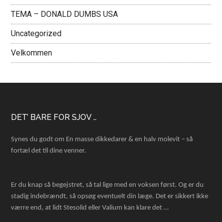
TEMA – DONALD DUMBS USA
Uncategorized
Velkommen
Footer
DET’ BARE FOR SJOV …
Synes du godt om En masse dikkedarer & en halv molevit – så
fortæl det til dine venner.
Er du knap så begejstret, så tal lige med en voksen først. Og er du
stadig indebrændt, så opsøg eventuelt din læge. Det er sikkert ikke
værre end, at lidt Stesolid eller Valium kan klare det …