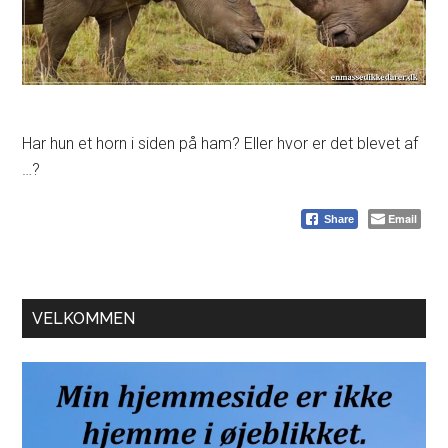
Har hun et horn i siden på ham? Eller hvor er det blevet af
…?
Email
Share
Primær
VELKOMMEN
Sidebar