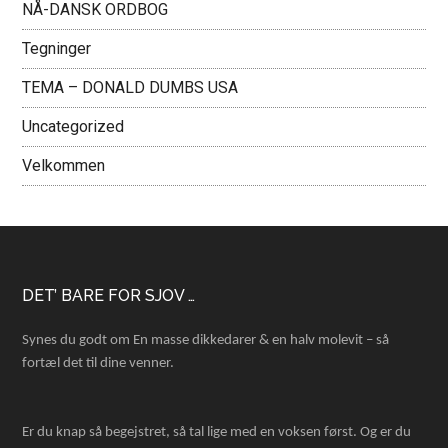
NÅ-DANSK ORDBOG
Tegninger
TEMA – DONALD DUMBS USA
Uncategorized
Velkommen
Footer
DET’ BARE FOR SJOV …
Synes du godt om En masse dikkedarer & en halv molevit – så
fortæl det til dine venner.
Er du knap så begejstret, så tal lige med en voksen først. Og er du