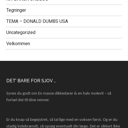
Tegninger
TEMA – DONALD DUMBS USA
Uncategorized
Velkommen
Footer
DET’ BARE FOR SJOV …
Synes du godt om En masse dikkedarer & en halv molevit – så
fortæl det til dine venner.
Er du knap så begejstret, så tal lige med en voksen først. Og er du
stadig indebrændt, så opsøg eventuelt din læge. Det er sikkert ikke