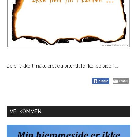
De er sikkert makuleret og brændt for længe siden …
Email
Share
Primær
VELKOMMEN
Sidebar