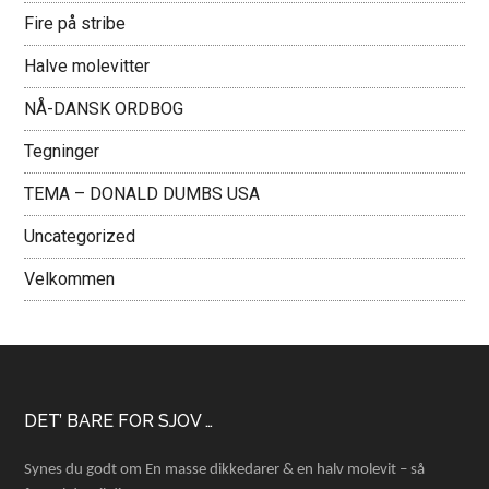
Fire på stribe
Halve molevitter
NÅ-DANSK ORDBOG
Tegninger
TEMA – DONALD DUMBS USA
Uncategorized
Velkommen
Footer
DET’ BARE FOR SJOV …
Synes du godt om En masse dikkedarer & en halv molevit – så