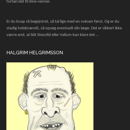
fortæl det til dine venner.
Er du knap så begejstret, så tal lige med en voksen først. Og er du
stadig indebrændt, så opsøg eventuelt din læge. Det er sikkert ikke
værre end, at lidt Stesolid eller Valium kan klare det …
HALGRIM HELGRIMSSON