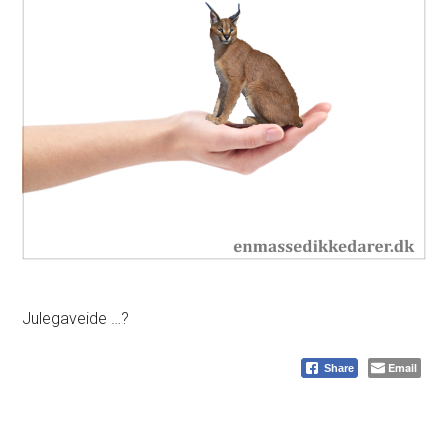
Julegaveide …?
Email
Share