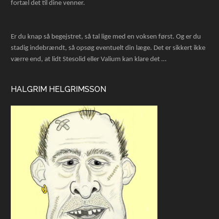
fortæl det til dine venner.
Er du knap så begejstret, så tal lige med en voksen først. Og er du
stadig indebrændt, så opsøg eventuelt din læge. Det er sikkert ikke
værre end, at lidt Stesolid eller Valium kan klare det …
HALGRIM HELGRIMSSON