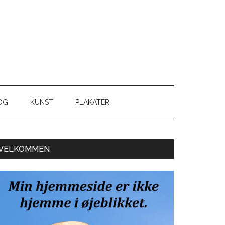
OG
KUNST
PLAKATER
Primær
VELKOMMEN
Sidebar