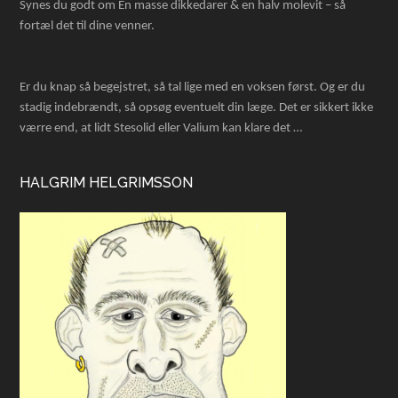
Synes du godt om En masse dikkedarer & en halv molevit – så
fortæl det til dine venner.
Er du knap så begejstret, så tal lige med en voksen først. Og er du
stadig indebrændt, så opsøg eventuelt din læge. Det er sikkert ikke
værre end, at lidt Stesolid eller Valium kan klare det …
HALGRIM HELGRIMSSON