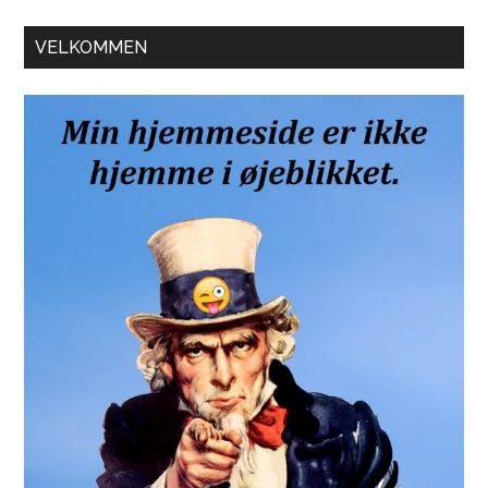
Primær
VELKOMMEN
Sidebar