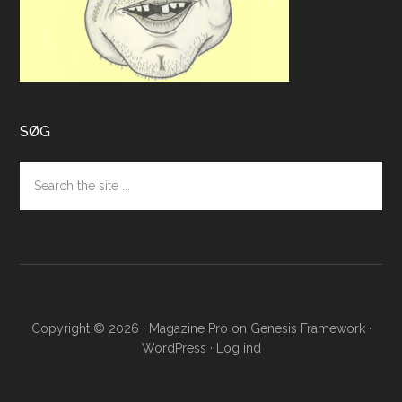
SØG
Search
the
site
...
Copyright © 2026 ·
Magazine Pro
on
Genesis Framework
·
WordPress
·
Log ind