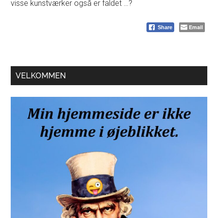
visse kunstværker også er faldet …?
Email
Share
Primær
VELKOMMEN
Sidebar