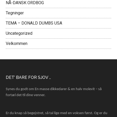
NÅ-DANSK ORDBOG
Tegninger
TEMA – DONALD DUMBS USA
Uncategorized
Velkommen
Footer
DET’ BARE FOR SJOV …
Synes du godt om En masse dikkedarer & en halv molevit – så
fortæl det til dine venner.
Er du knap så begejstret, så tal lige med en voksen først. Og er du