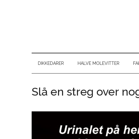
Skip
Skip
Gå
Gå
til
to
direkte
direkte
indhold
secondary
til
til
menu
primær
footer
sidebar
DIKKEDARER
HALVE MOLEVITTER
FA
Slå en streg over no