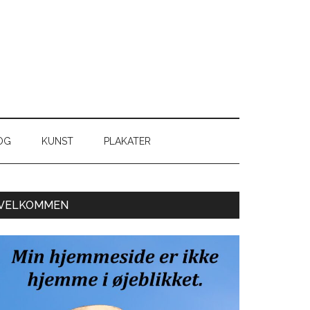
OG
KUNST
PLAKATER
Primær
VELKOMMEN
Sidebar