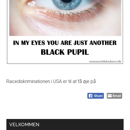
Racediskriminationen i USA er til at få øje på.
Email
Share
Primær
VELKOMMEN