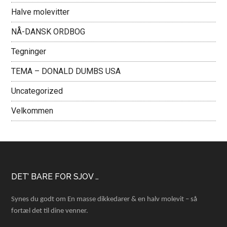
Halve molevitter
NÅ-DANSK ORDBOG
Tegninger
TEMA – DONALD DUMBS USA
Uncategorized
Velkommen
Footer
DET’ BARE FOR SJOV …
Synes du godt om En masse dikkedarer & en halv molevit – så
fortæl det til dine venner.