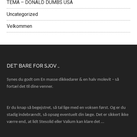
TEMA – DONALD DUMBS USA
Uncategorized
Velkommen
Footer
DET’ BARE FOR SJOV …
Synes du godt om En masse dikkedarer & en halv molevit – så
fortæl det til dine venner.
Er du knap så begejstret, så tal lige med en voksen først. Og er du
stadig indebrændt, så opsøg eventuelt din læge. Det er sikkert ikke
værre end, at lidt Stesolid eller Valium kan klare det …