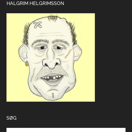
HALGRIM HELGRIMSSON
SØG
Search