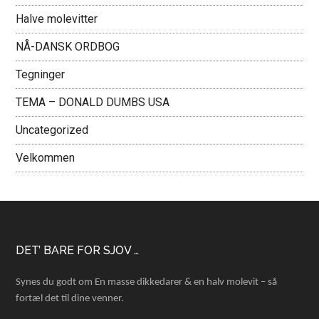
Halve molevitter
NÅ-DANSK ORDBOG
Tegninger
TEMA – DONALD DUMBS USA
Uncategorized
Velkommen
Footer
DET’ BARE FOR SJOV …
Synes du godt om En masse dikkedarer & en halv molevit – så
fortæl det til dine venner.