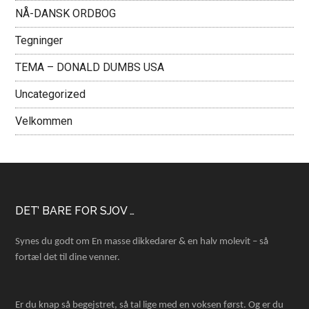
NÅ-DANSK ORDBOG
Tegninger
TEMA – DONALD DUMBS USA
Uncategorized
Velkommen
Footer
DET’ BARE FOR SJOV …
Synes du godt om En masse dikkedarer & en halv molevit – så
fortæl det til dine venner.
Er du knap så begejstret, så tal lige med en voksen først. Og er du