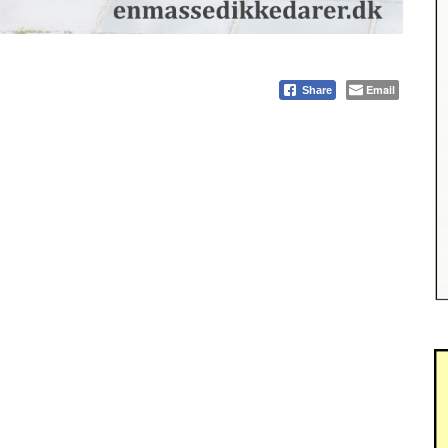
Email
Share