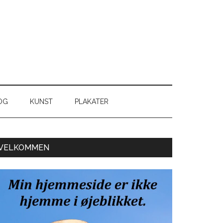
OG
KUNST
PLAKATER
Primær
VELKOMMEN
Sidebar