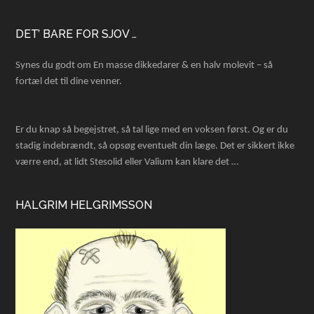
Footer
DET’ BARE FOR SJOV …
Synes du godt om En masse dikkedarer & en halv molevit – så
fortæl det til dine venner.
Er du knap så begejstret, så tal lige med en voksen først. Og er du
stadig indebrændt, så opsøg eventuelt din læge. Det er sikkert ikke
værre end, at lidt Stesolid eller Valium kan klare det …
HALGRIM HELGRIMSSON