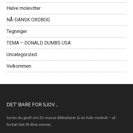
Halve molevitter
NÅ-DANSK ORDBOG
Tegninger
TEMA – DONALD DUMBS USA
Uncategorized
Velkommen
Footer
DET’ BARE FOR SJOV …
Synes du godt om En masse dikkedarer & en halv molevit – så
fortæl det til dine venner.