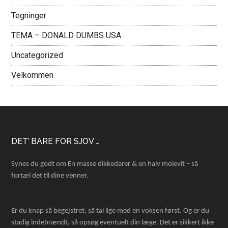
Tegninger
TEMA – DONALD DUMBS USA
Uncategorized
Velkommen
Footer
DET’ BARE FOR SJOV …
Synes du godt om En masse dikkedarer & en halv molevit – så
fortæl det til dine venner.
Er du knap så begejstret, så tal lige med en voksen først. Og er du
stadig indebrændt, så opsøg eventuelt din læge. Det er sikkert ikke