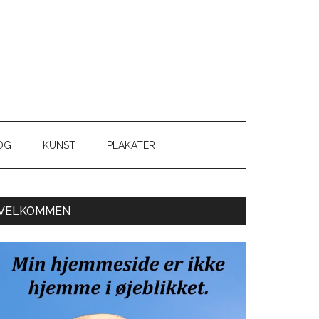
OG
KUNST
PLAKATER
Primær
VELKOMMEN
Sidebar