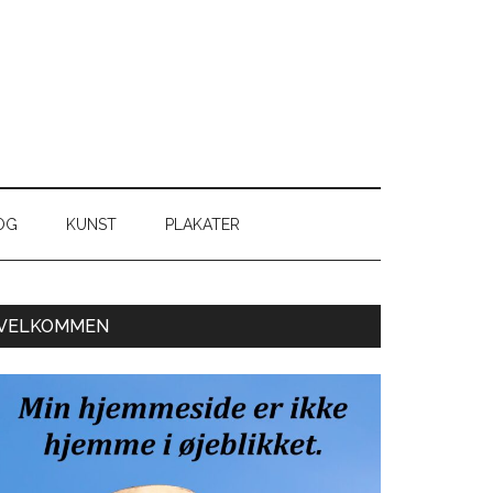
OG
KUNST
PLAKATER
Primær
VELKOMMEN
Sidebar