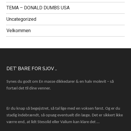
TEMA – DONALD DUMBS USA
Uncategorized
Velkommen
Footer
DET’ BARE FOR SJOV …
Synes du godt om En masse dikkedarer & en halv molevit – så
fortæl det til dine venner.
Er du knap så begejstret, så tal lige med en voksen først. Og er du
stadig indebrændt, så opsøg eventuelt din læge. Det er sikkert ikke
værre end, at lidt Stesolid eller Valium kan klare det …