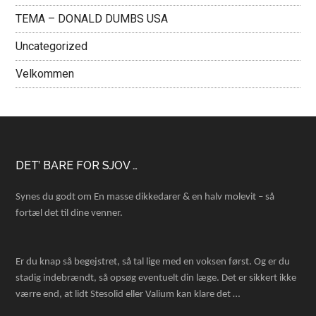
TEMA – DONALD DUMBS USA
Uncategorized
Velkommen
Footer
DET’ BARE FOR SJOV …
Synes du godt om En masse dikkedarer & en halv molevit – så
fortæl det til dine venner.
Er du knap så begejstret, så tal lige med en voksen først. Og er du
stadig indebrændt, så opsøg eventuelt din læge. Det er sikkert ikke
værre end, at lidt Stesolid eller Valium kan klare det …