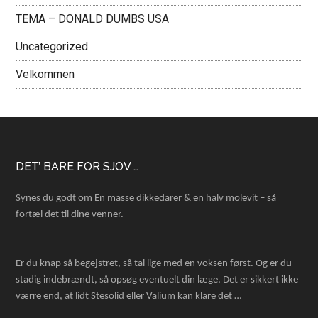
TEMA – DONALD DUMBS USA
Uncategorized
Velkommen
Footer
DET’ BARE FOR SJOV …
Synes du godt om En masse dikkedarer & en halv molevit – så
fortæl det til dine venner.
Er du knap så begejstret, så tal lige med en voksen først. Og er du
stadig indebrændt, så opsøg eventuelt din læge. Det er sikkert ikke
værre end, at lidt Stesolid eller Valium kan klare det …