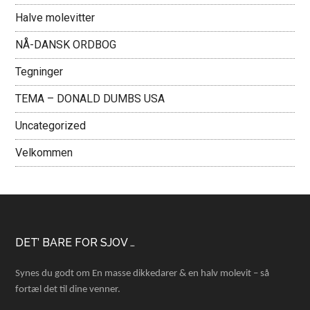
Halve molevitter
NÅ-DANSK ORDBOG
Tegninger
TEMA – DONALD DUMBS USA
Uncategorized
Velkommen
Footer
DET’ BARE FOR SJOV …
Synes du godt om En masse dikkedarer & en halv molevit – så
fortæl det til dine venner.