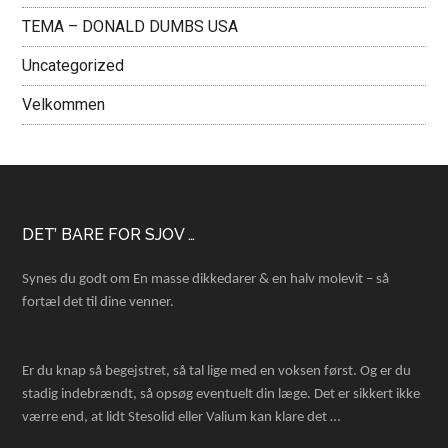
TEMA – DONALD DUMBS USA
Uncategorized
Velkommen
Footer
DET’ BARE FOR SJOV …
Synes du godt om En masse dikkedarer & en halv molevit – så
fortæl det til dine venner.
Er du knap så begejstret, så tal lige med en voksen først. Og er du
stadig indebrændt, så opsøg eventuelt din læge. Det er sikkert ikke
værre end, at lidt Stesolid eller Valium kan klare det …