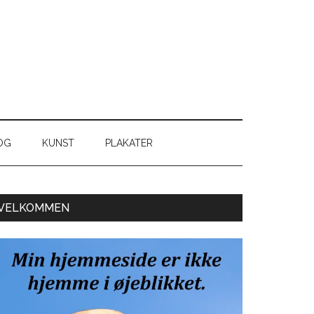
OG
KUNST
PLAKATER
Primær
VELKOMMEN
Sidebar