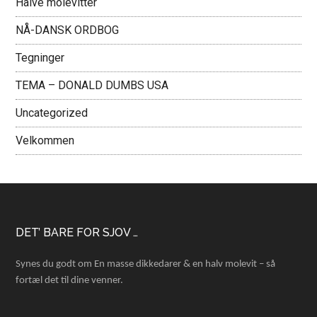
Halve molevitter
NÅ-DANSK ORDBOG
Tegninger
TEMA – DONALD DUMBS USA
Uncategorized
Velkommen
Footer
DET’ BARE FOR SJOV …
Synes du godt om En masse dikkedarer & en halv molevit – så
fortæl det til dine venner.