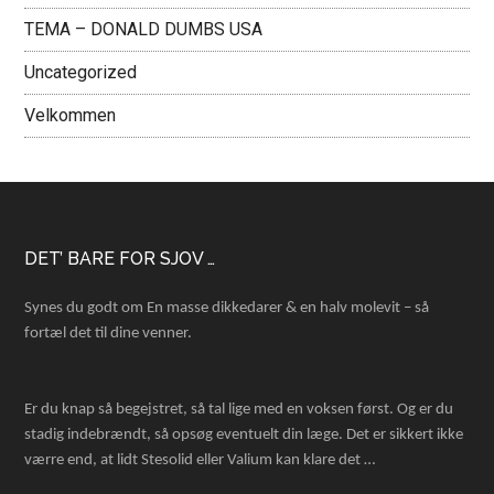
TEMA – DONALD DUMBS USA
Uncategorized
Velkommen
Footer
DET’ BARE FOR SJOV …
Synes du godt om En masse dikkedarer & en halv molevit – så
fortæl det til dine venner.
Er du knap så begejstret, så tal lige med en voksen først. Og er du
stadig indebrændt, så opsøg eventuelt din læge. Det er sikkert ikke
værre end, at lidt Stesolid eller Valium kan klare det …