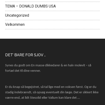
TEMA – DONALD DUMBS USA
Uncategorized
Velkommen
Footer
DET’ BARE FOR SJOV …
Synes du godt om En masse dikkedarer & en halv molevit – så
fortæl det til dine venner.
Er du knap så begejstret, så tal lige med en voksen først. Og er du
stadig indebrændt, så opsøg eventuelt din læge. Det er sikkert ikke
værre end, at lidt Stesolid eller Valium kan klare det …