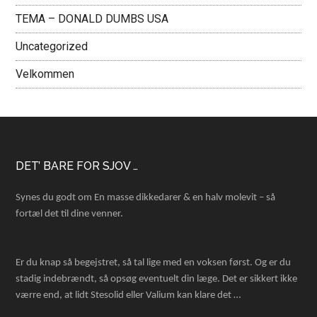
TEMA – DONALD DUMBS USA
Uncategorized
Velkommen
Footer
DET’ BARE FOR SJOV …
Synes du godt om En masse dikkedarer & en halv molevit – så
fortæl det til dine venner.
Er du knap så begejstret, så tal lige med en voksen først. Og er du
stadig indebrændt, så opsøg eventuelt din læge. Det er sikkert ikke
værre end, at lidt Stesolid eller Valium kan klare det …